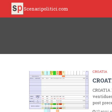
Scenaripolitici.com
CROATIA
CROATI
CROATIA 
ventidues
post pre
12 anni 