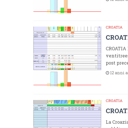
CROATIA
CROATI
CROATIA 
ventitrees
post pre
12 anni 
CROATIA
CROATI
La Croazia