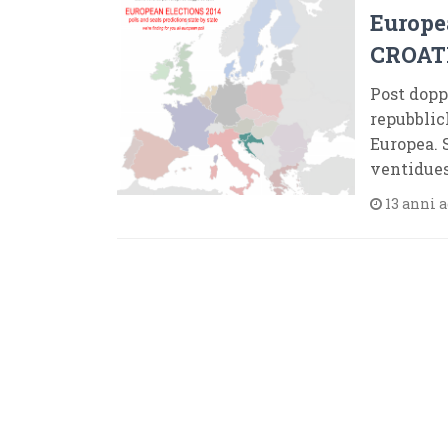
Europe
CROATI
Post dopp
repubblic
Europea. 
ventidue
13 anni 