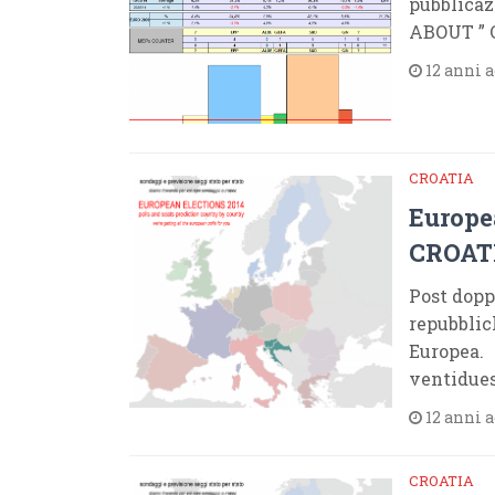
pubblicaz
ABOUT ” 
12 anni 
CROATIA
Europe
CROATI
Post dopp
repubblic
Europea. 
ventidue
12 anni 
CROATIA