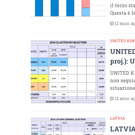
il terzo s
Questa è l
12 anni a
UNITED KI
UNITED
proj.):
UNITED KI
non seguia
situazione
12 anni a
LATVIA
LATVIA 