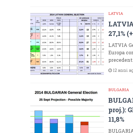
LATVIA
LATVIA 
27,1% (
LATVIA Gen
Europa con
precedent
12 anni a
BULGARIA
BULGARI
proj.):
11,8%
BULGARIA G