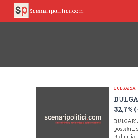
Scenaripolitici.com
BULGARIA
BULGAR
32,7% (
BULGARIA 
possibili
Bulgaria.