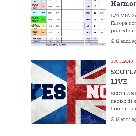
Harmony
LATVIA Gen
Europa con
precedent
12 anni a
SCOTLAND
SCOTLA
LIVE
SCOTLAND
deciso di
l’importan
12 anni a