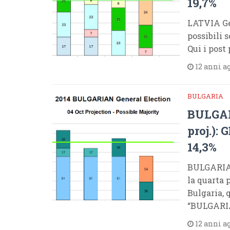
19,7%
LATVIA Gen
possibili 
Qui i pos
12 anni a
BULGARIA
BULGARI
proj.):
14,3%
BULGARIA 
la quarta 
Bulgaria,
“BULGARI
12 anni a