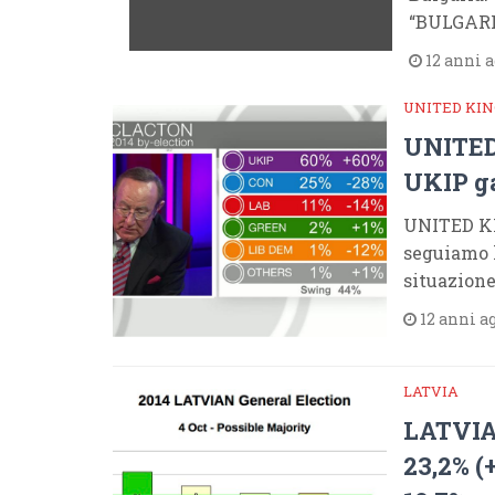
“BULGAR
12 anni 
UNITED KI
UNITED 
UKIP ga
UNITED KI
seguiamo l
situazione
12 anni a
LATVIA
LATVIA
23,2% (