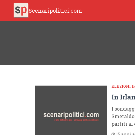
Scenaripolitici.com
ELEZIONI 
In Irla
I sondaggi
Smeraldo 
partiti a
15 anni 