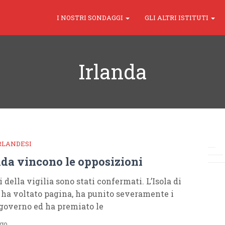
I NOSTRI SONDAGGI
GLI ALTRI ISTITUTI
Irlanda
IRLANDESI
nda vincono le opposizioni
 della vigilia sono stati confermati. L’Isola di
ha voltato pagina, ha punito severamente i
l governo ed ha premiato le
ago