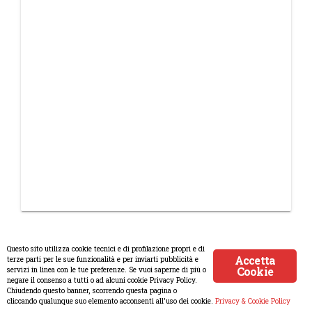
Questo sito utilizza cookie tecnici e di profilazione propri e di
Accetta
terze parti per le sue funzionalità e per inviarti pubblicità e
Cookie
servizi in linea con le tue preferenze. Se vuoi saperne di più o
© Copyright 2008-2017 Scenaripolitici.com - Tutti i diritti riservati.
negare il consenso a tutti o ad alcuni cookie Privacy Policy.
Chiudendo questo banner, scorrendo questa pagina o
Creato da
Atlanticmoon.com
cliccando qualunque suo elemento acconsenti all’uso dei cookie.
Privacy & Cookie Policy