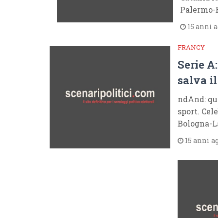
Palermo-B
15 anni 
FRANCY
Serie A
salva i
ndAnd: que
sport. Cel
Bologna-La
15 anni a