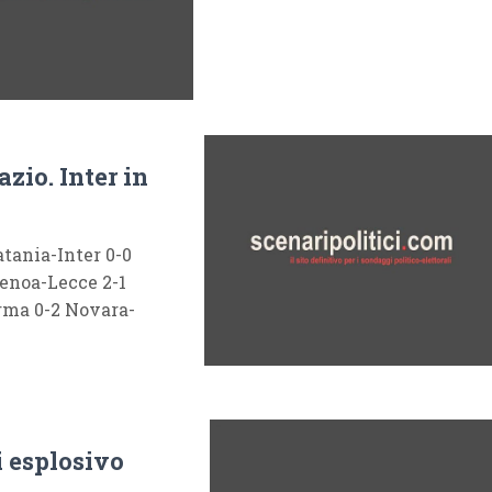
azio. Inter in
atania-Inter 0-0
enoa-Lecce 2-1
rma 0-2 Novara-
i esplosivo