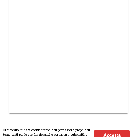
Questo sito utilizza cookie tecnici e di profilazione propri e di
Accetta
terze parti per le sue funzionalità e per inviarti pubblicità e