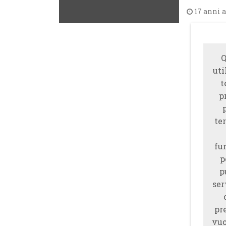
17 anni 
Q
uti
t
p
ter
fu
p
p
ser
pr
vuo