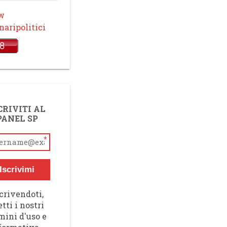
ow
aripolitici
CRIVITI AL
PANEL SP
*
Iscrivimi
crivendoti,
tti i nostri
mini d'uso e