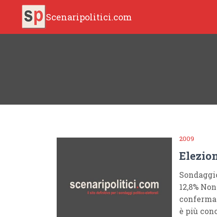
Scenaripolitici.com
2009
Elezio
Sondaggio!
12,8% Non
confermat
è più con