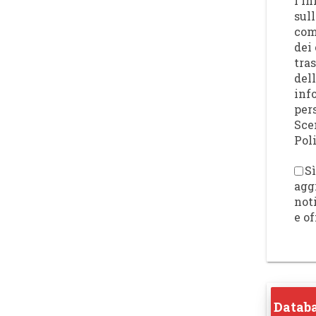
l'I
sull
com
dei 
tra
del
inf
per
Sce
Poli
Sì
agg
not
e of
Databa