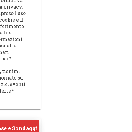
nformativa
a privacy,
preso l'uso
cookie e il
sferimento
le tue
ormazioni
sonali a
nari
tici
*
, tienimi
iornato su
izie, eventi
ferte
*
se e Sondaggi