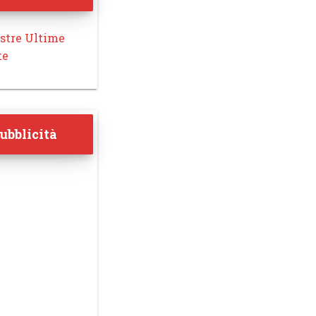
stre Ultime
te
ubblicità