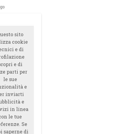
ago
uesto sito
lizza cookie
ecnici e di
rofilazione
propri e di
ze parti per
le sue
nzionalità e
er inviarti
ubblicità e
vizi in linea
con le tue
eferenze. Se
i saperne di