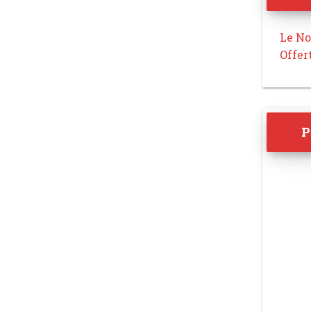
Le No
Offer
P