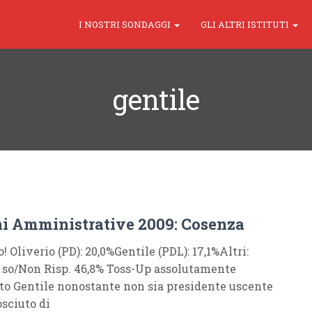
I NOSTRI SONDAGGI
GLI ALTRI ISTITUTI
gentile
ni Amministrative 2009: Cosenza
 Oliverio (PD): 20,0%Gentile (PDL): 17,1%Altri:
 so/Non Risp. 46,8% Toss-Up assolutamente
o Gentile nonostante non sia presidente uscente
osciuto di