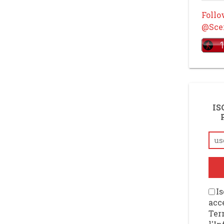
Foll
@Scen
IS
Is
acce
Ter