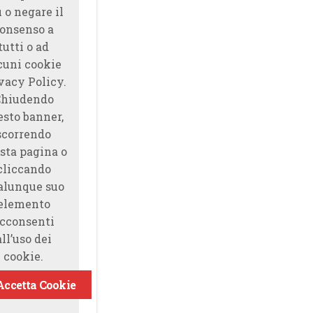
̀ o negare il
onsenso a
tutti o ad
cuni cookie
vacy Policy.
Chiudendo
esto banner,
scorrendo
sta pagina o
cliccando
alunque suo
elemento
cconsenti
all’uso dei
cookie.
Accetta Cookie