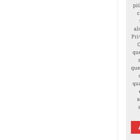
piu
c
al
Pri
qu
que
qu
a