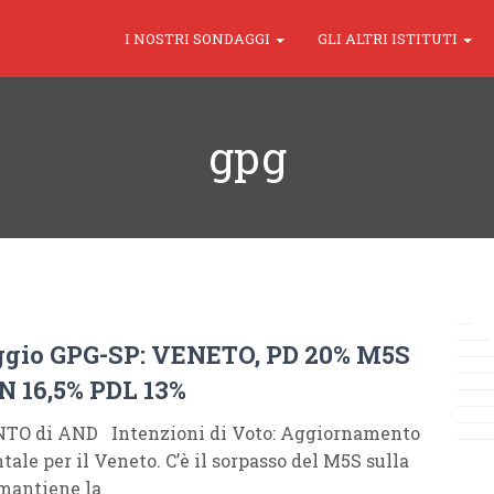
I NOSTRI SONDAGGI
GLI ALTRI ISTITUTI
gpg
gio GPG-SP: VENETO, PD 20% M5S
LN 16,5% PDL 13%
 di AND Intenzioni di Voto: Aggiornamento
ale per il Veneto. C’è il sorpasso del M5S sulla
 mantiene la