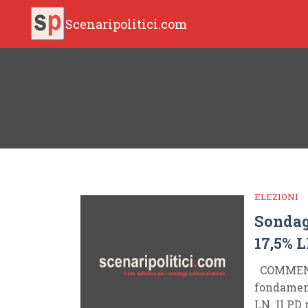
Scenaripolitici.com
ELEZIONI
Sondag
17,5% 
COMMENTO
fondament
LN. Il PD