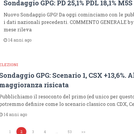
Sondaggio GPG: PD 25,1% PDL 18,1% M5S 
Nuovo Sondaggio GPG! Da oggi cominciamo con le pubbl
i dati nazionali precedenti. COMMENTO GENERALE by
mese rileva
14 anni ago
ELEZIONI
Sondaggio GPG: Scenario 1, CSX +13,6%. A
maggioranza risicata
Pubblichiamo il resoconto del primo (ed unico per questo
potremmo definire come lo scenario classico con CDX, C
14 anni ago
1
2
3
4
…
53
>>