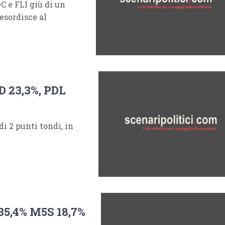
 e FLI giù di un
 esordisce al
 23,3%, PDL
 2 punti tondi, in
35,4% M5S 18,7%