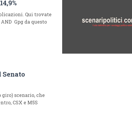
14,9%
icazioni. Qui trovate
 AND Gpg da questo
l Senato
 giro) scenario, che
entro, CSX e M5S