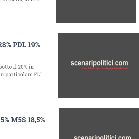
28% PDL 19%
tto il 20% in
 in particolare FLI
25% M5S 18,5%