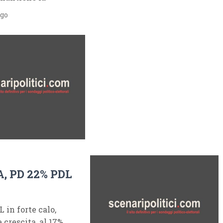
ago
, PD 22% PDL
in forte calo,
 crescita, al 17%.