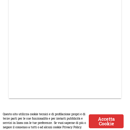
Questo sito utilizza cookie tecnici e di profilazione propri e di
Accetta
terze parti per le sue funzionalità e per inviarti pubblicità e
Cookie
servizi in linea con le tue preferenze. Se vuoi saperne di più o
© Copyright 2008-2017 Scenaripolitici.com - Tutti i diritti riservati.
negare il consenso a tutti o ad alcuni cookie Privacy Policy.