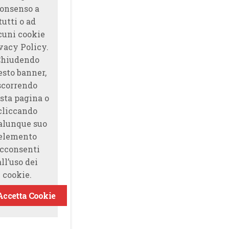
onsenso a
tutti o ad
cuni cookie
vacy Policy.
Chiudendo
esto banner,
scorrendo
sta pagina o
cliccando
alunque suo
elemento
cconsenti
all’uso dei
cookie.
Accetta Cookie