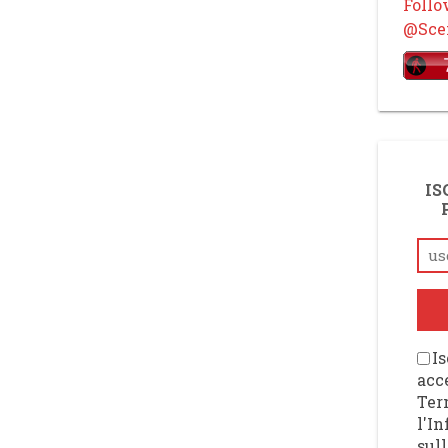
Foll
@Scen
IS
Is
acce
Ter
l'I
sull