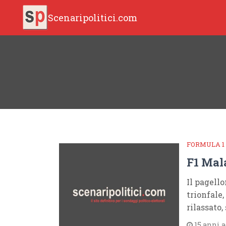
Scenaripolitici.com
FORMULA 1
F1 Mal
Il pagell
trionfale
rilassato
15 anni 