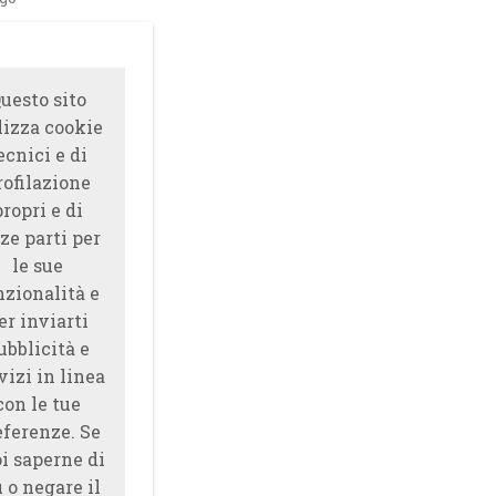
uesto sito
lizza cookie
ecnici e di
rofilazione
propri e di
ze parti per
le sue
nzionalità e
er inviarti
ubblicità e
vizi in linea
con le tue
eferenze. Se
i saperne di
̀ o negare il