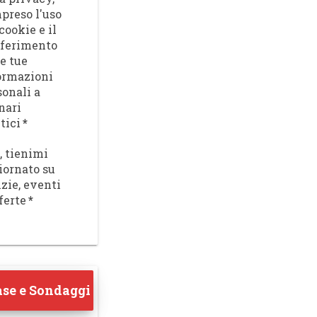
preso l'uso
cookie e il
sferimento
le tue
ormazioni
sonali a
nari
tici
*
, tienimi
iornato su
izie, eventi
ferte
*
se e Sondaggi