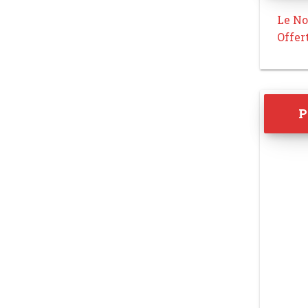
Le No
Offer
P