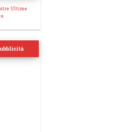
stre Ultime
te
ubblicità