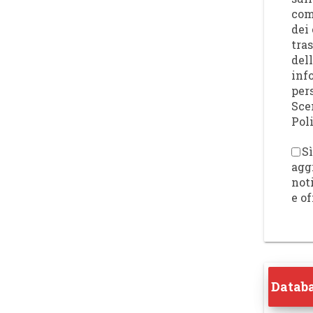
com
dei 
tra
del
inf
per
Sce
Poli
Sì
agg
not
e of
Databa