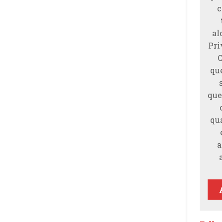
c
al
Pri
qu
que
qu
a