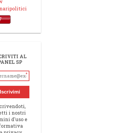
ow
aripolitici
CRIVITI AL
PANEL SP
*
Iscrivimi
crivendoti,
tti i nostri
mini d'uso e
nformativa
a privacy,