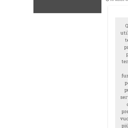
Q
uti
t
p
ter
fu
p
p
ser
pr
vuo
piu