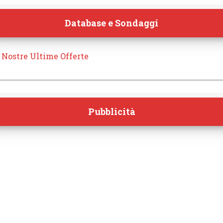
Database e Sondaggi
 Nostre Ultime Offerte
Pubblicità