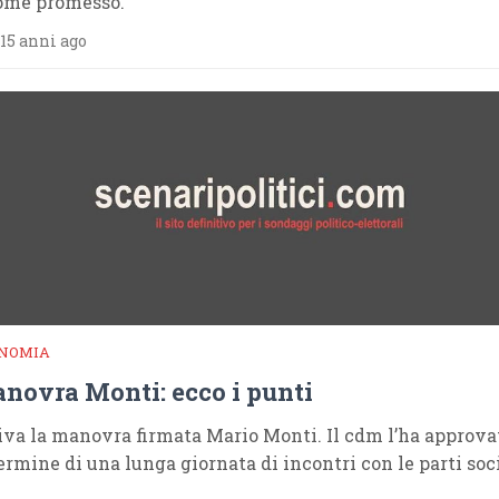
ome promesso.
15 anni ago
NOMIA
novra Monti: ecco i punti
iva la manovra firmata Mario Monti. Il cdm l’ha approva
termine di una lunga giornata di incontri con le parti soc