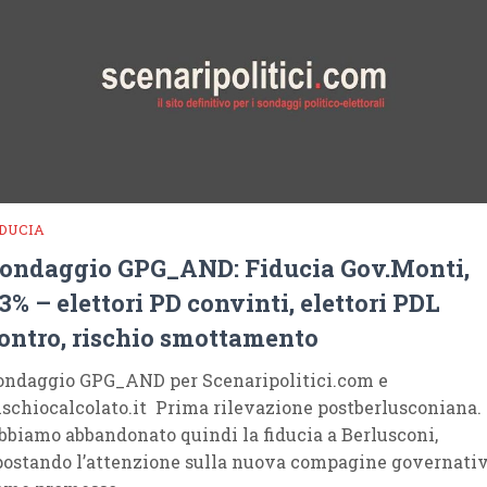
IDUCIA
ondaggio GPG_AND: Fiducia Gov.Monti,
3% – elettori PD convinti, elettori PDL
ontro, rischio smottamento
ondaggio GPG_AND per Scenaripolitici.com e
ischiocalcolato.it Prima rilevazione postberlusconiana.
bbiamo abbandonato quindi la fiducia a Berlusconi,
postando l’attenzione sulla nuova compagine governativ