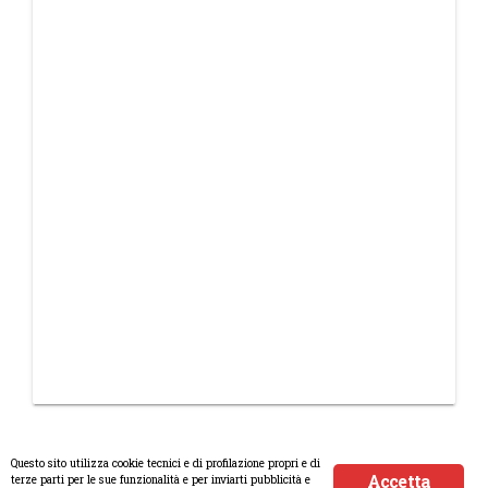
Questo sito utilizza cookie tecnici e di profilazione propri e di
Accetta
terze parti per le sue funzionalità e per inviarti pubblicità e