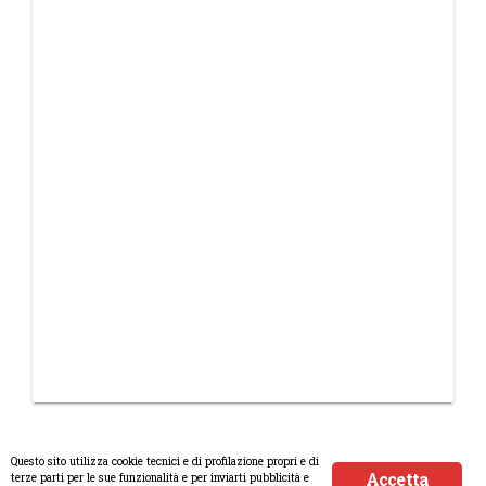
Questo sito utilizza cookie tecnici e di profilazione propri e di
Accetta
terze parti per le sue funzionalità e per inviarti pubblicità e