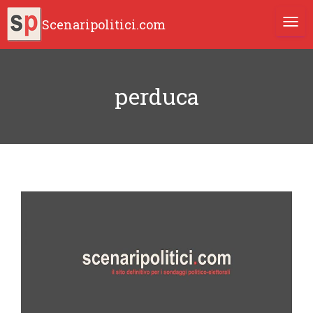
Scenaripolitici.com
TOGG
perduca