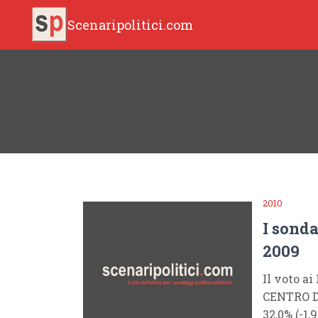
Scenaripolitici.com
2010
I sond
2009
Il voto ai
CENTRO D
32,0% (-1