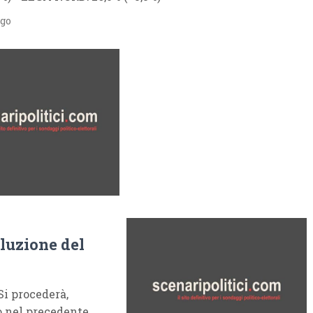
ago
oluzione del
Si procederà,
to nel precedente