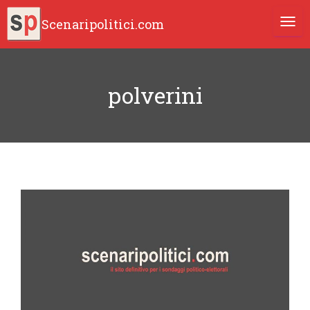
Scenaripolitici.com
TOGG
polverini