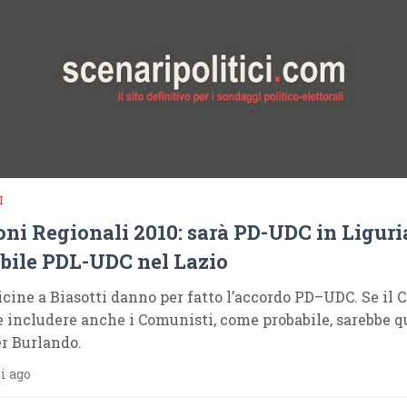
I
oni Regionali 2010: sarà PD-UDC in Liguri
bile PDL-UDC nel Lazio
icine a Biasotti danno per fatto l’accordo PD–UDC. Se il 
 includere anche i Comunisti, come probabile, sarebbe q
er Burlando.
i ago