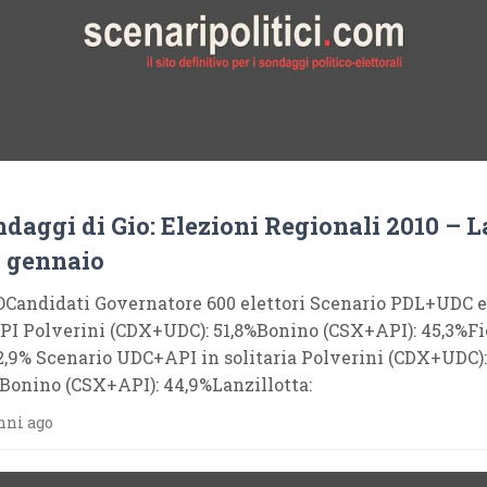
ndaggi di Gio: Elezioni Regionali 2010 – L
0 gennaio
Candidati Governatore 600 elettori Scenario PDL+UDC e
I Polverini (CDX+UDC): 51,8%Bonino (CSX+API): 45,3%Fi
 2,9% Scenario UDC+API in solitaria Polverini (CDX+UDC):
Bonino (CSX+API): 44,9%Lanzillotta:
nni ago