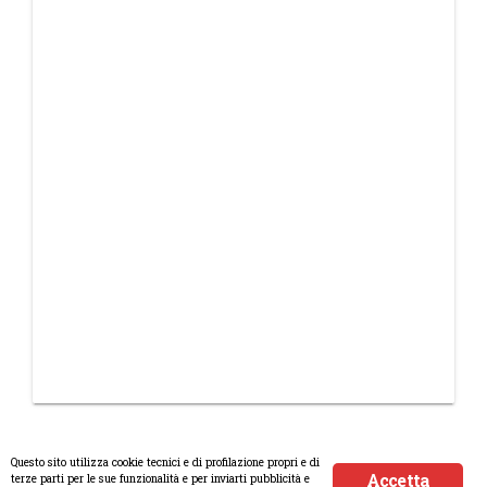
Questo sito utilizza cookie tecnici e di profilazione propri e di
Accetta
terze parti per le sue funzionalità e per inviarti pubblicità e