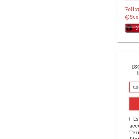
Foll
@Scen
IS
Is
acce
Ter