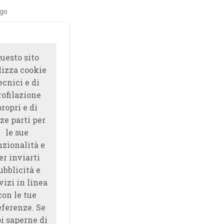
ago
uesto sito
lizza cookie
ecnici e di
rofilazione
propri e di
ze parti per
le sue
nzionalità e
er inviarti
ubblicità e
vizi in linea
con le tue
eferenze. Se
i saperne di