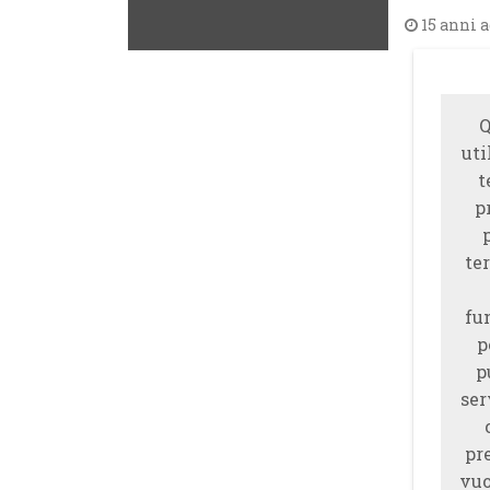
15 anni 
Q
uti
t
p
ter
fu
p
p
ser
pr
vuo