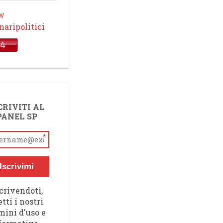
ow
aripolitici
CRIVITI AL
PANEL SP
*
Iscrivimi
crivendoti,
tti i nostri
mini d'uso e