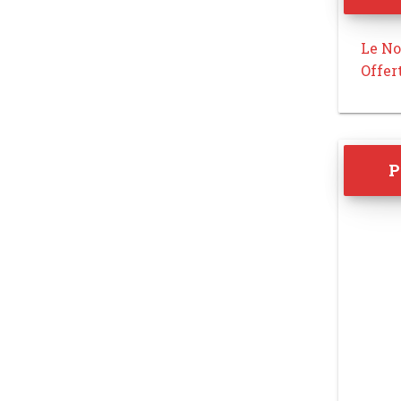
Le No
Offer
P