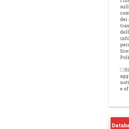
l'I
sull
com
dei 
tra
del
inf
per
Sce
Poli
Sì
agg
not
e of
Databa