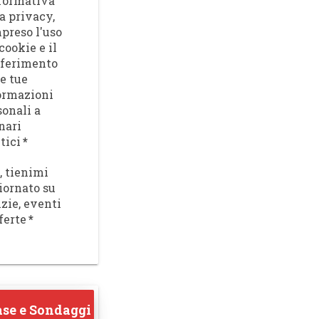
nformativa
a privacy,
preso l'uso
cookie e il
sferimento
le tue
ormazioni
sonali a
nari
tici
*
, tienimi
iornato su
izie, eventi
ferte
*
se e Sondaggi