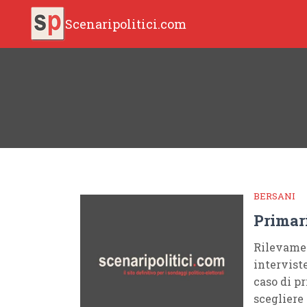
Scenaripolitici.com
BERSANI
Primar
Rilevamen
intervist
caso di p
scegliere