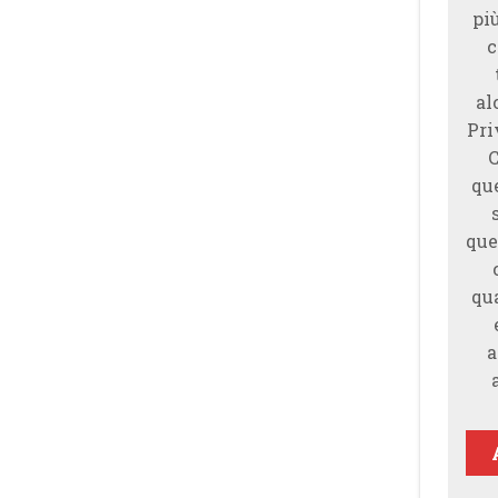
piu
c
al
Pri
qu
que
qu
a