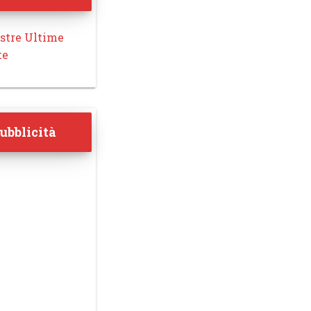
stre Ultime
te
ubblicità