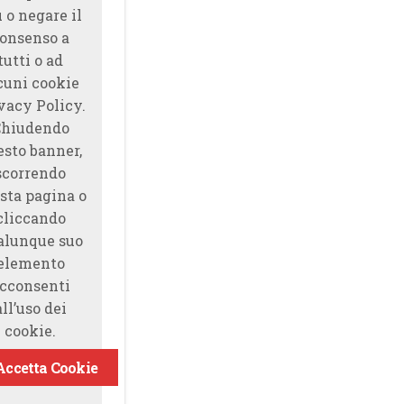
̀ o negare il
onsenso a
tutti o ad
cuni cookie
vacy Policy.
Chiudendo
esto banner,
scorrendo
sta pagina o
cliccando
alunque suo
elemento
cconsenti
all’uso dei
cookie.
Accetta Cookie