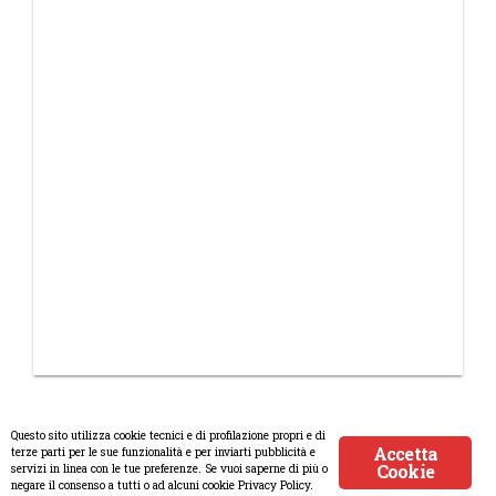
Questo sito utilizza cookie tecnici e di profilazione propri e di
Accetta
terze parti per le sue funzionalità e per inviarti pubblicità e
Cookie
servizi in linea con le tue preferenze. Se vuoi saperne di più o
© Copyright 2008-2017 Scenaripolitici.com - Tutti i diritti riservati.
negare il consenso a tutti o ad alcuni cookie Privacy Policy.