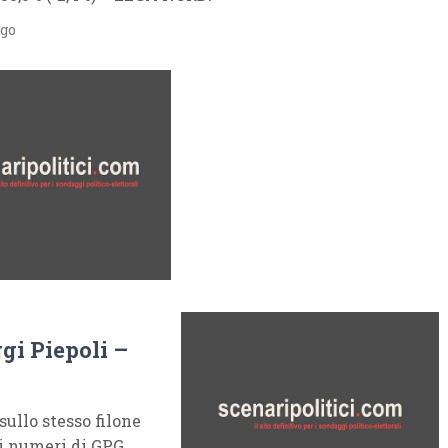
ago
gi Piepoli –
sullo stesso filone
oi numeri di GPG.