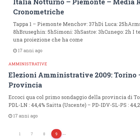
Italia Notturno – Piemonte – Media 
Cronometriche
Tappa 1 – Piemonte Menchov: 37hDi Luca: 25hArms
8hBruseghin: 5hSimoni: 3hSastre: 3hCunego: 2h I t
una proiezione che ha come
17 anni ago
AMMINISTRATIVE
Elezioni Amministrative 2009: Torino
Provincia
Eccoci qua col primo sondaggio della provincia di To
PDL-LN : 44,4% Saitta (Uscente) – PD-IDV-SL-PS : 44,2
17 anni ago
…
1
7
8
9