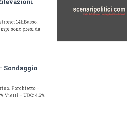
Rilevazioni
trong: 14hBasso:
empi sono presi da
 – Sondaggio
rino. Porchietto –
% Vietti – UDC: 4,6%