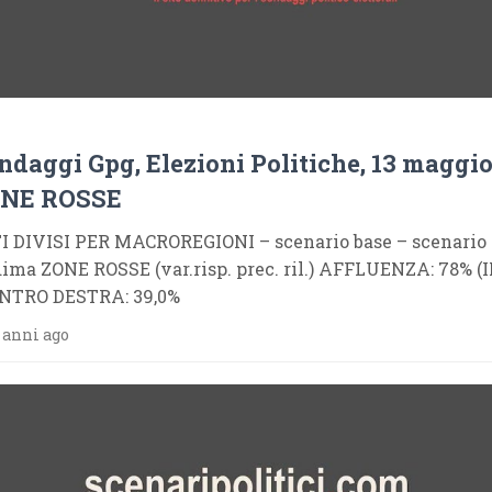
ndaggi Gpg, Elezioni Politiche, 13 maggio
NE ROSSE
I DIVISI PER MACROREGIONI – scenario base – scenario
ima ZONE ROSSE (var.risp. prec. ril.) AFFLUENZA: 78% (
TRO DESTRA: 39,0%
 anni ago