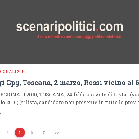
GIONALI 2010
 Gpg, Toscana, 2 marzo, Rossi vicino al 
EGIONALI 2010, TOSCANA, 24 febbraio Voto di Lista (var.
aio 2010) (*: lista/candidato non presente in tutte le prov
o
…
4
5
6
7
>>