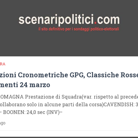
RA
zioni Cronometriche GPG, Classiche Rosse
menti 24 marzo
OMAGNA Prestazione di Squadra(var. rispetto al preced
Collaborano solo in alcune parti della corsa)CAVENDISH: 3
)– BOONEN: 24,0 sec (INV)–
ago