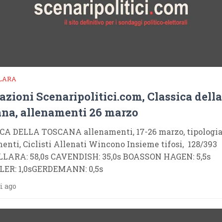
LARA
azioni Scenaripolitici.com, Classica della
na, allenamenti 26 marzo
CA DELLA TOSCANA allenamenti, 17-26 marzo, tipologi
enti, Ciclisti Allenati Wincono Insieme tifosi, 128/393
LARA: 58,0s CAVENDISH: 35,0s BOASSON HAGEN: 5,5s
ER: 1,0sGERDEMANN: 0,5s
i ago