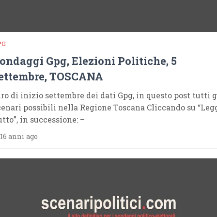
PG
ondaggi Gpg, Elezioni Politiche, 5
ettembre, TOSCANA
iro di inizio settembre dei dati Gpg, in questo post tutti g
cenari possibili nella Regione Toscana Cliccando su “Leg
utto”, in successione: –
16 anni ago