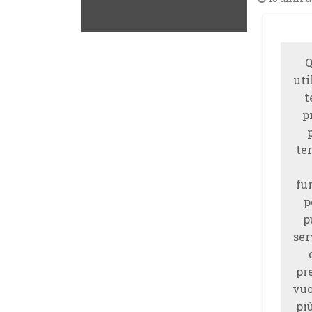
Q
uti
t
p
ter
fu
p
p
ser
pr
vuo
piu