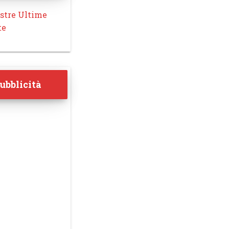
stre Ultime
te
ubblicità