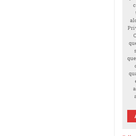
c
al
Pri
qu
que
qu
a