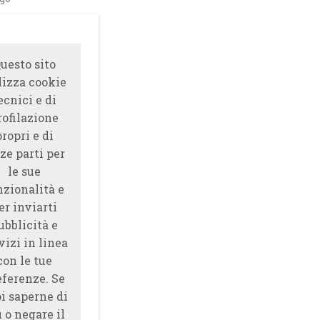
uesto sito
lizza cookie
ecnici e di
rofilazione
propri e di
ze parti per
le sue
nzionalità e
er inviarti
ubblicità e
vizi in linea
con le tue
eferenze. Se
i saperne di
̀ o negare il