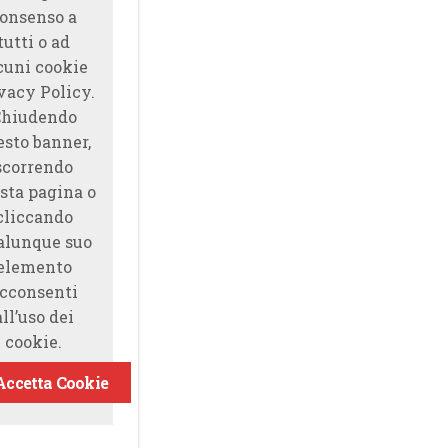
onsenso a
tutti o ad
cuni cookie
vacy Policy.
Chiudendo
esto banner,
scorrendo
sta pagina o
cliccando
alunque suo
elemento
cconsenti
all’uso dei
cookie.
Accetta Cookie