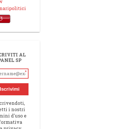
ow
aripolitici
CRIVITI AL
PANEL SP
*
Iscrivimi
crivendoti,
tti i nostri
mini d'uso e
nformativa
a privacy,