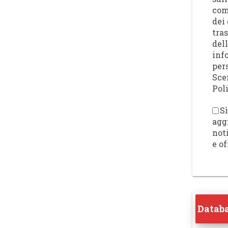
com
dei 
tra
del
inf
per
Sce
Poli
Sì
agg
not
e of
Databa