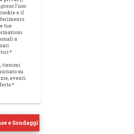
preso l'uso
cookie e il
sferimento
le tue
ormazioni
sonali a
nari
tici
*
, tienimi
iornato su
izie, eventi
ferte
*
se e Sondaggi