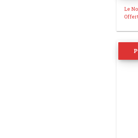
Le No
Offer
P