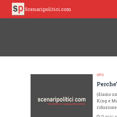
Scenaripolitici.com
GPG
Perche’
(diamo un 
King e Ma
riduzione
15 anni 