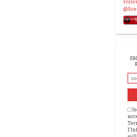
Foll
@Scen
IS
Is
acce
Ter
l'I
sull