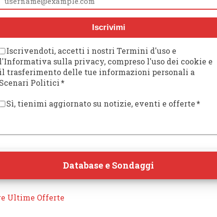
Iscrivimi
Iscrivendoti, accetti i nostri Termini d'uso e
l'Informativa sulla privacy, compreso l'uso dei cookie e
il trasferimento delle tue informazioni personali a
Scenari Politici
*
Sì, tienimi aggiornato su notizie, eventi e offerte
*
Database e Sondaggi
re Ultime Offerte