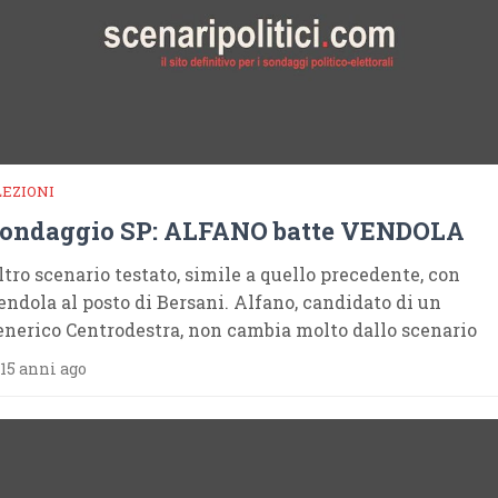
LEZIONI
ondaggio SP: ALFANO batte VENDOLA
ltro scenario testato, simile a quello precedente, con
endola al posto di Bersani. Alfano, candidato di un
enerico Centrodestra, non cambia molto dallo scenario
15 anni ago