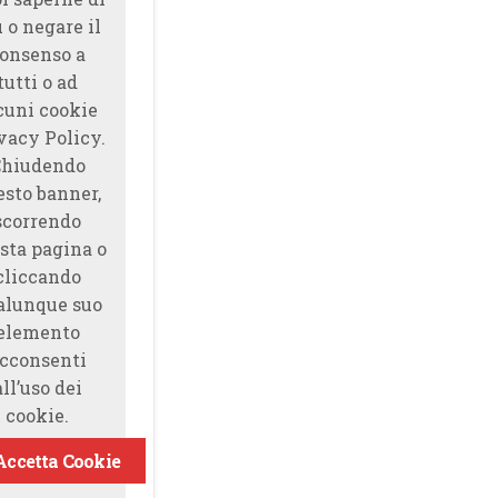
̀ o negare il
onsenso a
tutti o ad
cuni cookie
vacy Policy.
Chiudendo
esto banner,
scorrendo
sta pagina o
cliccando
alunque suo
elemento
cconsenti
all’uso dei
cookie.
Accetta Cookie