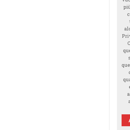
piu
c
al
Pri
qu
que
qu
a