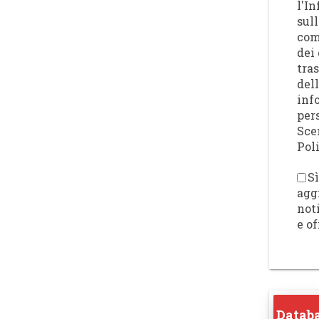
l'I
sull
com
dei 
tra
del
inf
per
Sce
Poli
Sì
agg
not
e of
Databa