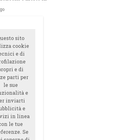
ago
uesto sito
lizza cookie
ecnici e di
rofilazione
propri e di
ze parti per
le sue
nzionalità e
er inviarti
ubblicità e
vizi in linea
con le tue
eferenze. Se
i saperne di