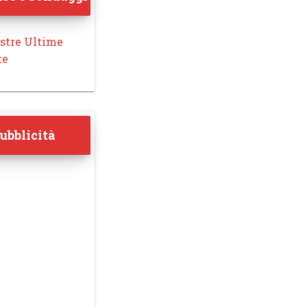
stre Ultime
te
ubblicità