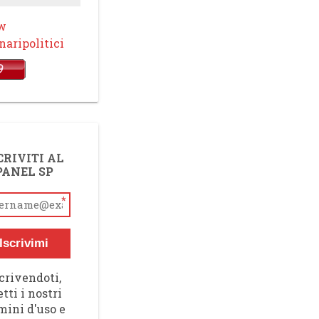
ow
aripolitici
CRIVITI AL
PANEL SP
*
Iscrivimi
crivendoti,
tti i nostri
mini d'uso e