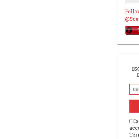
Foll
@Scen
IS
Is
acce
Ter