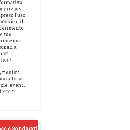
nformativa
a privacy,
preso l'uso
cookie e il
sferimento
le tue
ormazioni
sonali a
nari
tici
*
, tienimi
iornato su
izie, eventi
ferte
*
se e Sondaggi