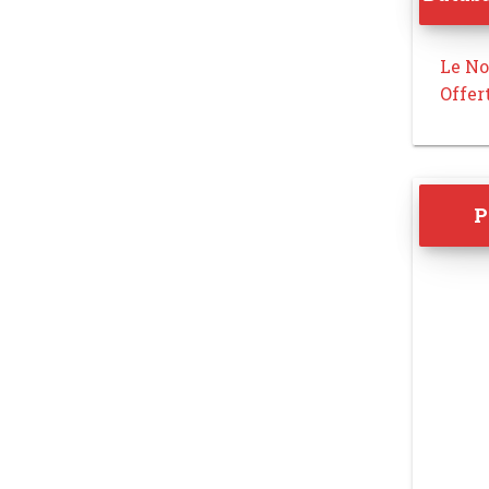
Le No
Offer
P