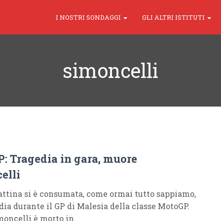
I NOSTRI SONDAGGI
GLI ALTRI ISTITUTI
simoncelli
: Tragedia in gara, muore
elli
ttina si è consumata, come ormai tutto sappiamo,
dia durante il GP di Malesia della classe MotoGP.
oncelli è morto in