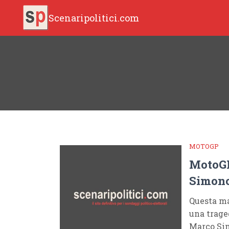
Scenaripolitici.com
MOTOGP
MotoGP
Simonc
Questa ma
una trage
Marco Sim