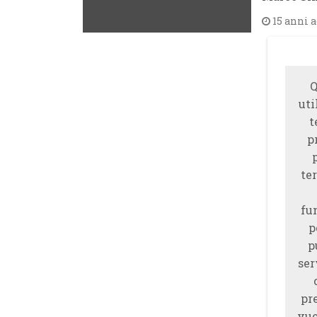
15 anni 
Q
uti
t
p
ter
fu
p
p
ser
pr
vuo