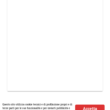
Questo sito utilizza cookie tecnici e di profilazione propri e di
Accetta
terze parti per le sue funzionalità e per inviarti pubblicità e