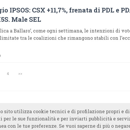
o IPSOS: CSX +11,7%, frenata di PDL e PD
5S. Male SEL
ica a Ballaro’, come ogni settimana, le intenzioni di vot
limitate tra le coalizioni che rimangono stabili con l’ec
o
4
>>
o sito utilizza cookie tecnici e di profilazione propri e di
i per le sue funzionalità e per inviarti pubblicità e servi
nea con le tue preferenze. Se vuoi saperne di più o negare