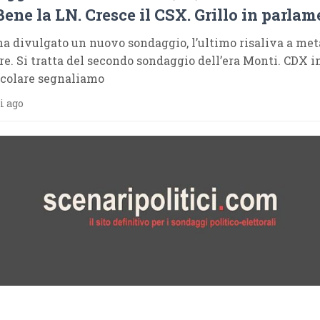
Bene la LN. Cresce il CSX. Grillo in parla
ha divulgato un nuovo sondaggio, l’ultimo risaliva a met
e. Si tratta del secondo sondaggio dell’era Monti. CDX in
icolare segnaliamo
i ago