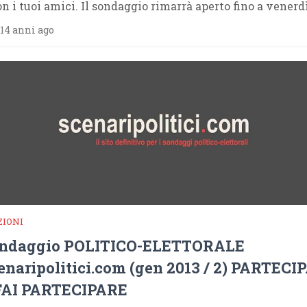
on i tuoi amici. Il sondaggio rimarrà aperto fino a venerd
14 anni ago
ZIONI
ndaggio POLITICO-ELETTORALE
enaripolitici.com (gen 2013 / 2) PARTECI
FAI PARTECIPARE