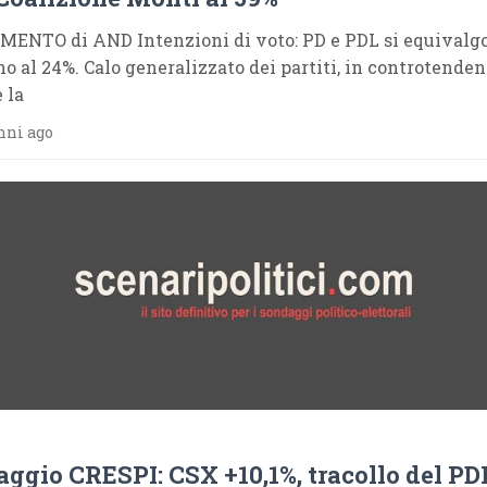
NTO di AND Intenzioni di voto: PD e PDL si equivalg
no al 24%. Calo generalizzato dei partiti, in controtende
 la
nni ago
ggio CRESPI: CSX +10,1%, tracollo del PD