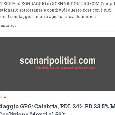
TECIPA al SONDAGGIO di SCENARIPOLITICI.COM Compila
stionario sottostante e condividi questo post con i tuoi
ci. Il sondaggio rimarrà aperto fino a domenica
 anni ago
RIA
daggio GPG: Calabria, PDL 24% PD 23,5% 
Coalizione Monti al 59%