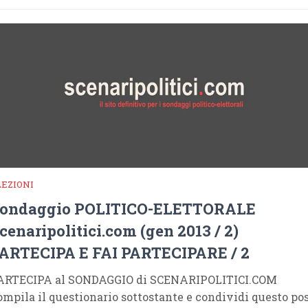
LEZIONI
ondaggio POLITICO-ELETTORALE
cenaripolitici.com (gen 2013 / 2)
ARTECIPA E FAI PARTECIPARE / 2
ARTECIPA al SONDAGGIO di SCENARIPOLITICI.COM
ompila il questionario sottostante e condividi questo po