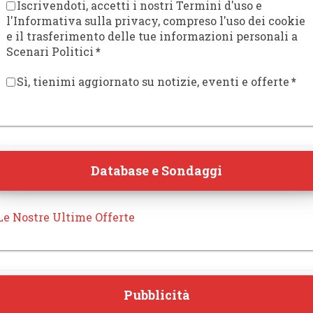
Iscrivendoti, accetti i nostri Termini d'uso e
l'Informativa sulla privacy, compreso l'uso dei cookie
e il trasferimento delle tue informazioni personali a
Scenari Politici
*
Sì, tienimi aggiornato su notizie, eventi e offerte
*
Database e Sondaggi
Le Nostre Ultime Offerte
Pubblicità