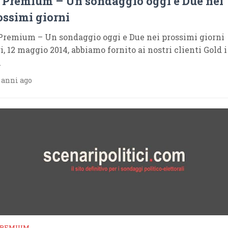
 Premium – Un sondaggio oggi e Due nei
ossimi giorni
Premium – Un sondaggio oggi e Due nei prossimi giorn
i, 12 maggio 2014, abbiamo fornito ai nostri clienti Gold i
i
 anni ago
PREMIUM