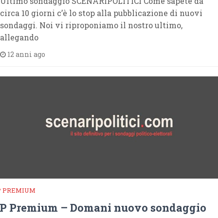
Ultimo sondaggio SCENARIPOLITICI Come sapete da
circa 10 giorni c’è lo stop alla pubblicazione di nuovi
sondaggi. Noi vi riproponiamo il nostro ultimo,
allegando
12 anni ago
P PREMIUM
P Premium – Domani nuovo sondaggio