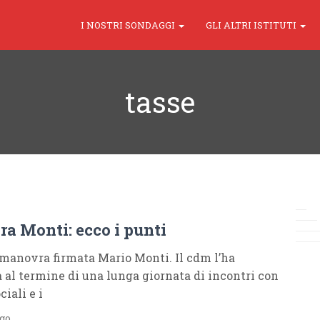
I NOSTRI SONDAGGI
GLI ALTRI ISTITUTI
tasse
a Monti: ecco i punti
 manovra firmata Mario Monti. Il cdm l’ha
 al termine di una lunga giornata di incontri con
ciali e i
ago