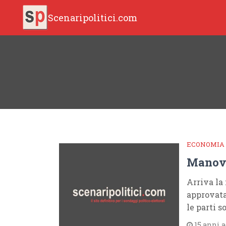
Scenaripolitici.com
ECONOMIA
Manovr
Arriva la
approvata
le parti so
15 anni 