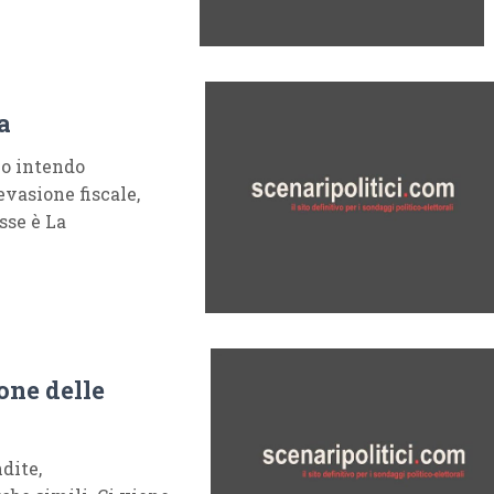
a
lo intendo
evasione fiscale,
sse è La
ione delle
dite,