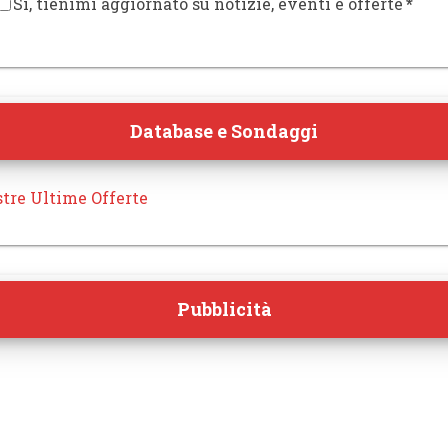
Sì, tienimi aggiornato su notizie, eventi e offerte
*
Database e Sondaggi
tre Ultime Offerte
Pubblicità