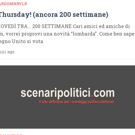
ARDOMNRVLR
 Thursday! (ancora 200 settimane)
OVEDÌ TRA… 200 SETTIMANE Cari amici ed amiche di
m, vorrei proprovi una novità “lombarda”. Come ben sape
egno Unito si vota
nni ago