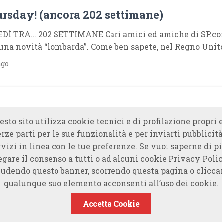
hursday! (ancora 202 settimane)
DÌ TRA… 202 SETTIMANE Cari amici ed amiche di SP.com
una novità “lombarda”. Come ben sapete, nel Regno Unito
ago
esto sito utilizza cookie tecnici e di profilazione propri e
erze parti per le sue funzionalità e per inviarti pubblicità
rvizi in linea con le tue preferenze. Se vuoi saperne di piu
egare il consenso a tutti o ad alcuni cookie Privacy Polic
udendo questo banner, scorrendo questa pagina o clicc
qualunque suo elemento acconsenti all’uso dei cookie.
Accetta Cookie