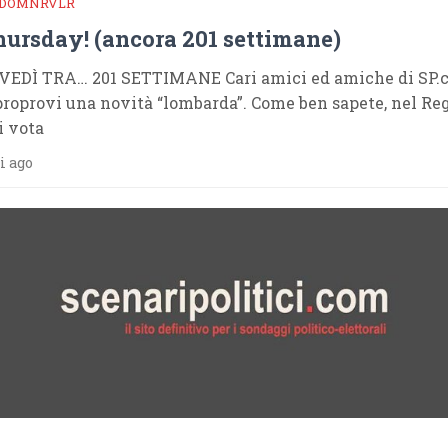
DOMNRVLR
Thursday! (ancora 201 settimane)
VEDÌ TRA… 201 SETTIMANE Cari amici ed amiche di SP.
proprovi una novità “lombarda”. Come ben sapete, nel Re
i vota
i ago