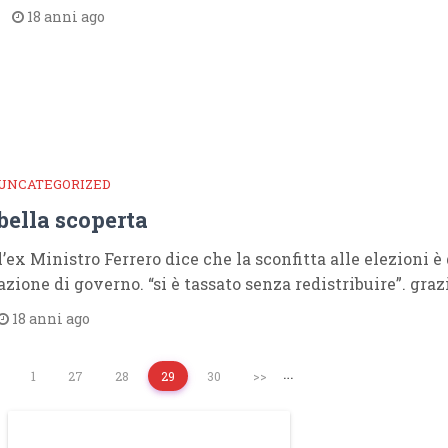
18 anni ago
UNCATEGORIZED
bella scoperta
l’ex Ministro Ferrero dice che la sconfitta alle elezioni 
azione di governo. “si è tassato senza redistribuire”. graz
18 anni ago
…
1
27
28
29
30
>>