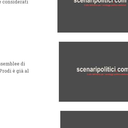
 è considerati
assemblee di
rodi è già al