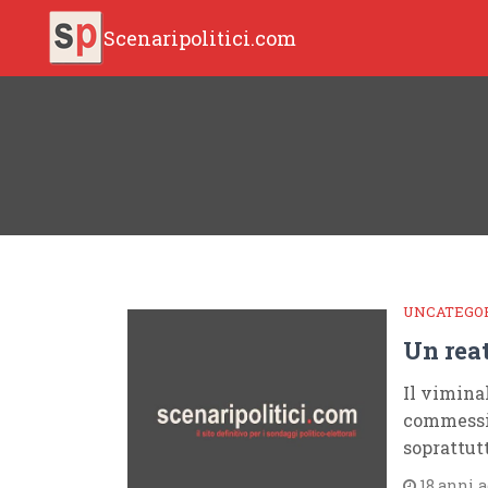
Scenaripolitici.com
UNCATEGO
Un reat
Il viminal
commessi 
soprattut
18 anni 