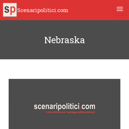
Scenaripolitici.com
TOGG
Nebraska