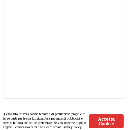
Questo sito utilizza cookie tecnici e di profilazione propri e di
Accetta
terze parti per le sue funzionalità e per inviarti pubblicità e
Cookie
servizi in linea con le tue preferenze. Se vuoi saperne di più o
© Copyright 2008-2017 Scenaripolitici.com - Tutti i diritti
negare il consenso a tutti o ad alcuni cookie Privacy Policy.