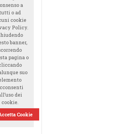
onsenso a
tutti o ad
cuni cookie
vacy Policy.
Chiudendo
esto banner,
scorrendo
sta pagina o
cliccando
alunque suo
elemento
cconsenti
all’uso dei
cookie.
Accetta Cookie