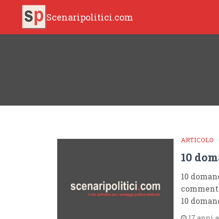
Scenaripolitici.com
ARTICOLO
10 dom
10 domand
commento 
10 domand
17 anni 