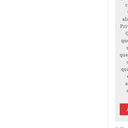
c
al
Pri
qu
que
qu
a