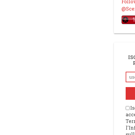
Foll
@Scen
IS
Is
acce
Ter
l'I
sull