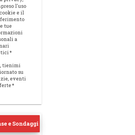
preso l'uso
cookie e il
sferimento
le tue
ormazioni
sonali a
nari
tici
*
, tienimi
iornato su
izie, eventi
ferte
*
se e Sondaggi