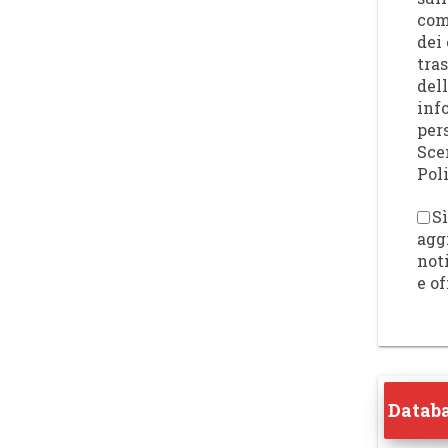
com
dei 
tra
del
inf
per
Sce
Poli
Sì
agg
not
e of
Databa