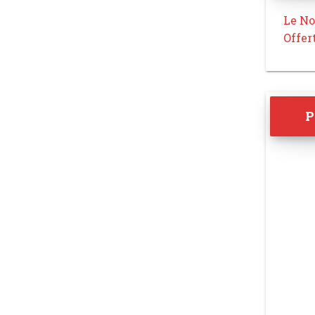
Le No
Offer
P