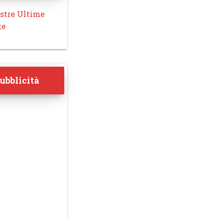
stre Ultime
te
ubblicità