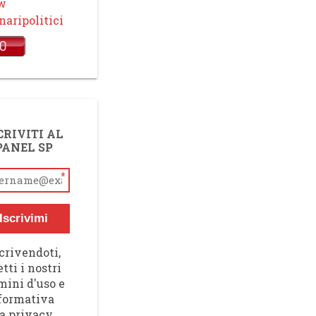
ow
aripolitici
CRIVITI AL
PANEL SP
*
Iscrivimi
crivendoti,
tti i nostri
mini d'uso e
nformativa
a privacy,