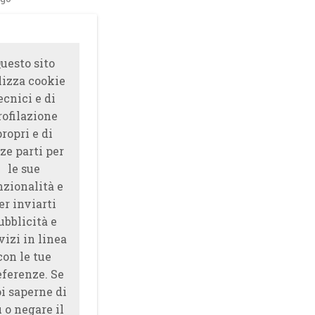
uesto sito
lizza cookie
ecnici e di
rofilazione
propri e di
ze parti per
le sue
nzionalità e
er inviarti
ubblicità e
vizi in linea
con le tue
eferenze. Se
i saperne di
̀ o negare il