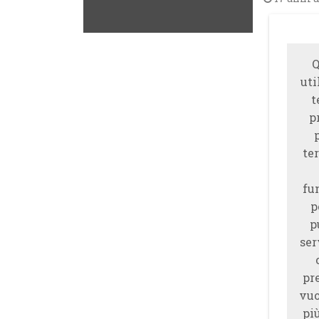
Q
uti
t
p
ter
fu
p
p
ser
pr
vuo
piu