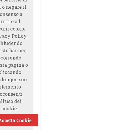
̀ o negare il
onsenso a
tutti o ad
cuni cookie
vacy Policy.
Chiudendo
esto banner,
scorrendo
sta pagina o
cliccando
alunque suo
elemento
cconsenti
all’uso dei
cookie.
Accetta Cookie