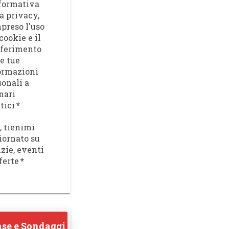
nformativa
a privacy,
preso l'uso
cookie e il
sferimento
le tue
ormazioni
sonali a
nari
tici
*
, tienimi
iornato su
izie, eventi
ferte
*
se e Sondaggi