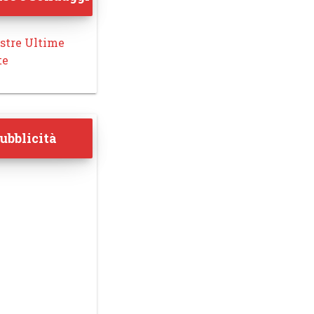
stre Ultime
te
ubblicità