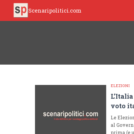
Scenaripolitici.com
ELEZIONI
L’Itali
voto it
Le Elezion
al Govern
prima (e 