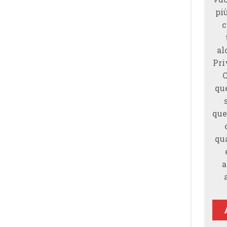
piu
c
al
Pri
qu
que
qu
a