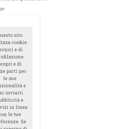
ago
uesto sito
lizza cookie
ecnici e di
rofilazione
propri e di
ze parti per
le sue
nzionalità e
er inviarti
ubblicità e
vizi in linea
con le tue
eferenze. Se
i saperne di