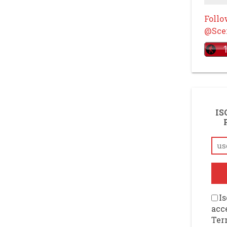
Foll
@Scen
IS
Is
acce
Ter