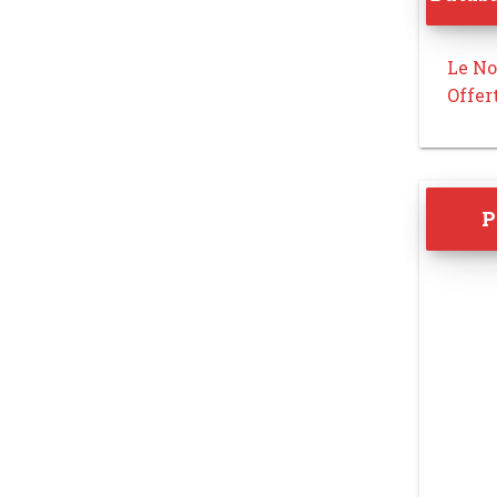
Le No
Offer
P