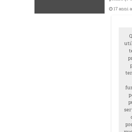
17 anni 
Q
uti
t
p
ter
fu
p
p
ser
pr
vuo