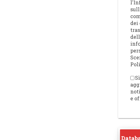
l'I
sull
com
dei 
tra
del
inf
per
Sce
Poli
Sì
agg
not
e of
Databa