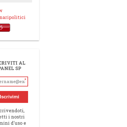
ow
aripolitici
CRIVITI AL
PANEL SP
*
Iscrivimi
crivendoti,
tti i nostri
mini d'uso e