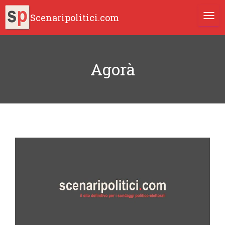
Scenaripolitici.com
TOGG
Agorà