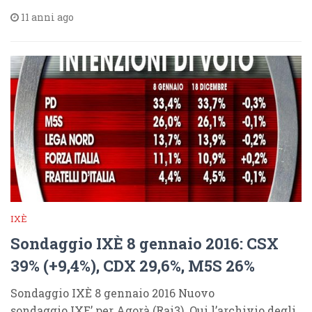
11 anni ago
IXÈ
Sondaggio IXÈ 8 gennaio 2016: CSX
39% (+9,4%), CDX 29,6%, M5S 26%
Sondaggio IXÈ 8 gennaio 2016 Nuovo
sondaggio IXE’ per Agorà (Rai3). Qui l’archivio degli