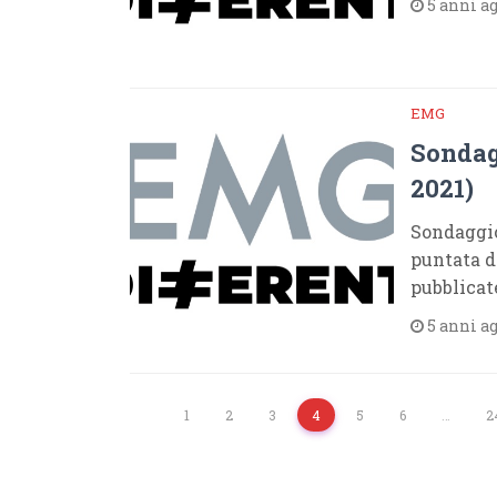
5 anni a
EMG
Sondag
2021)
Sondaggio
puntata d
pubblicat
5 anni a
1
2
3
4
5
6
…
2