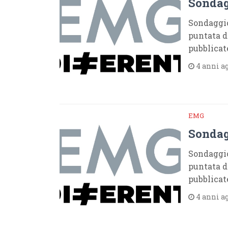
Sondag
Sondaggio
puntata d
pubblicat
4 anni a
EMG
Sondag
Sondaggio
puntata de
pubblicat
4 anni a