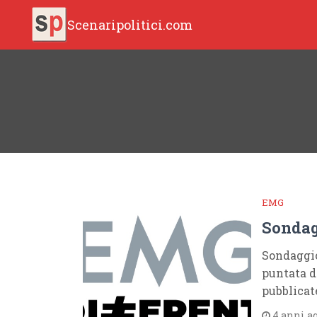
Scenaripolitici.com
EMG
Sondag
Sondaggio
puntata d
pubblicat
4 anni a