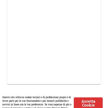
Questo sito utilizza cookie tecnici e di profilazione propri e di
Accetta
terze parti per le sue funzionalità e per inviarti pubblicità e
Cookie
servizi in linea con le tue preferenze. Se vuoi saperne di più o
© Copyright 2008-2017 Scenaripolitici.com - Tutti i diritti riservati.