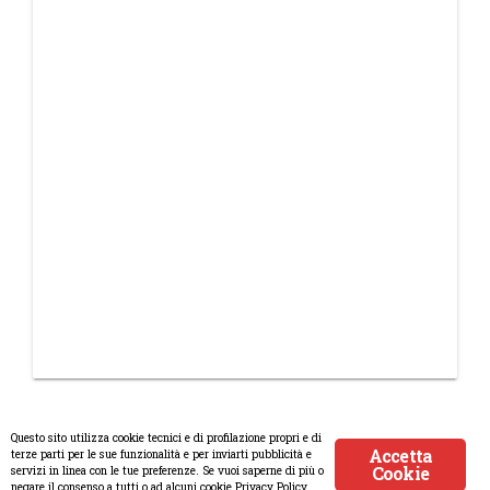
Questo sito utilizza cookie tecnici e di profilazione propri e di
Accetta
terze parti per le sue funzionalità e per inviarti pubblicità e
Cookie
servizi in linea con le tue preferenze. Se vuoi saperne di più o
© Copyright 2008-2017 Scenaripolitici.com - Tutti i diritti riservati.
negare il consenso a tutti o ad alcuni cookie Privacy Policy.