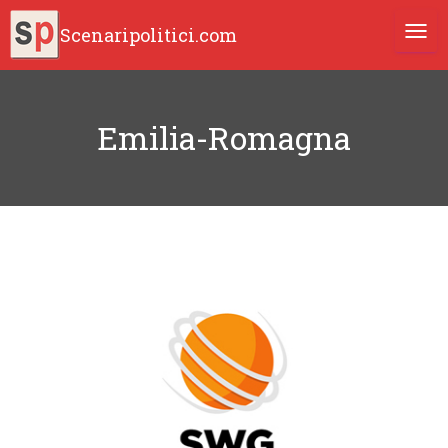
Scenaripolitici.com
TOGG
Emilia-Romagna