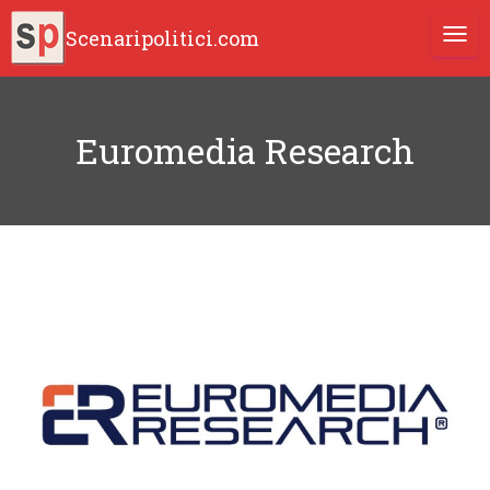
Scenaripolitici.com
TOGG
Euromedia Research