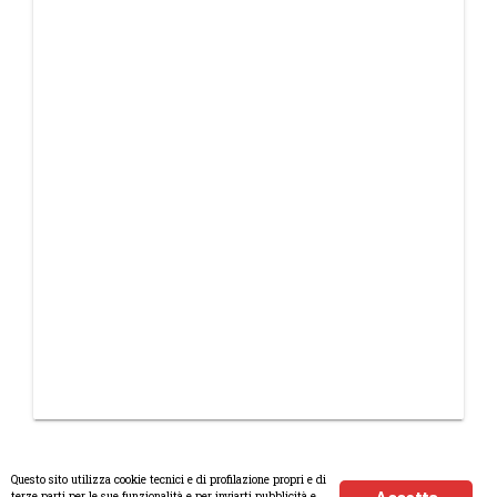
Questo sito utilizza cookie tecnici e di profilazione propri e di
terze parti per le sue funzionalità e per inviarti pubblicità e