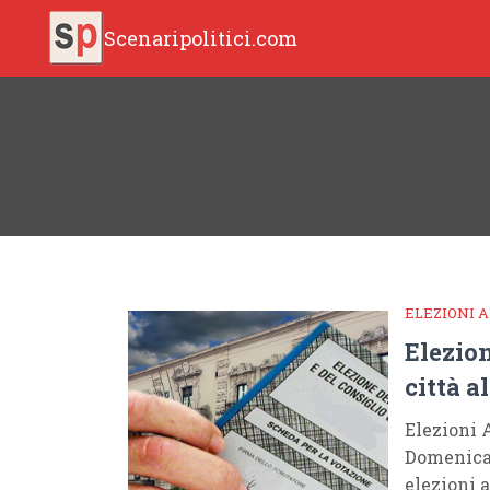
Scenaripolitici.com
ELEZIONI 
Elezion
città a
Elezioni 
Domenica 
elezioni 