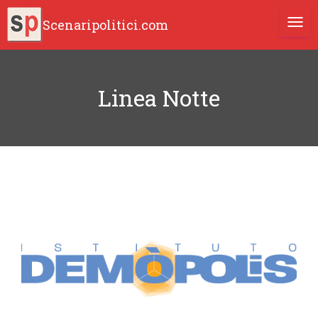
Scenaripolitici.com
TOGG
Linea Notte