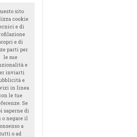
uesto sito
lizza cookie
ecnici e di
rofilazione
propri e di
ze parti per
le sue
nzionalità e
er inviarti
ubblicità e
vizi in linea
con le tue
eferenze. Se
i saperne di
̀ o negare il
onsenso a
tutti o ad