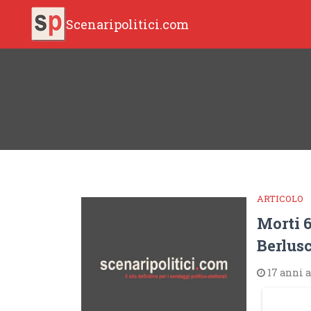
Scenaripolitici.com
ARTICOLO
Morti 6
Berlusc
17 anni 