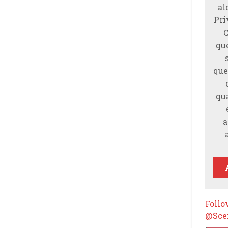
al
Pri
qu
que
qu
a
Foll
@Scen