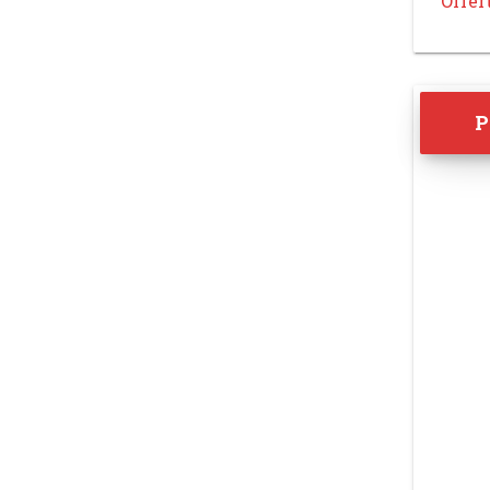
Offer
P