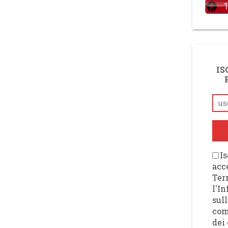
IS
Is
acce
Ter
l'I
sull
com
dei 