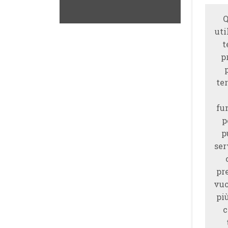
Q
uti
t
p
ter
fu
p
p
ser
pr
vuo
piu
c