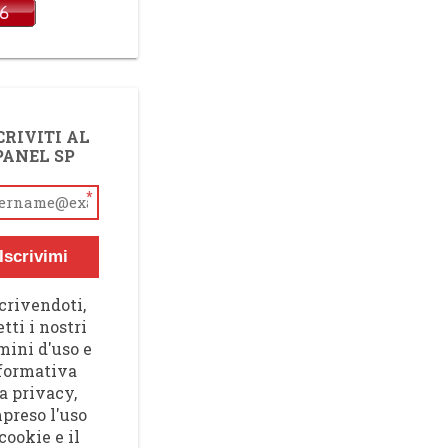
CRIVITI AL
PANEL SP
*
Iscrivimi
crivendoti,
tti i nostri
mini d'uso e
nformativa
a privacy,
preso l'uso
cookie e il