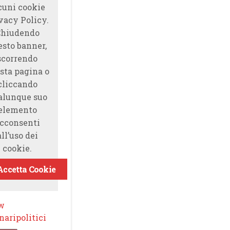
cuni cookie
vacy Policy.
Chiudendo
esto banner,
scorrendo
sta pagina o
cliccando
alunque suo
elemento
cconsenti
all’uso dei
cookie.
Accetta Cookie
ow
aripolitici