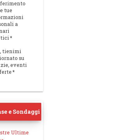
sferimento
le tue
ormazioni
sonali a
nari
tici
*
, tienimi
iornato su
izie, eventi
ferte
*
se e Sondaggi
stre Ultime