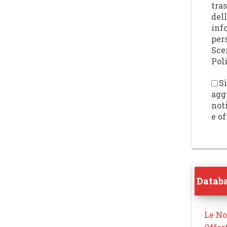
tra
del
inf
per
Sce
Poli
Sì
agg
not
e of
Databa
Le No