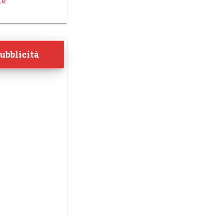
te
ubblicità