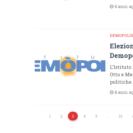
4 anni a
DEMOPOLI
Elezion
Demopo
L’Istitut
Otto e Mez
politiche.
4 anni a
1
2
3
4
5
…
10