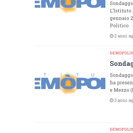
Sondaggio
L’Istitut
gennaio 2
Politico
2 anni a
DEMOPOLI
Sondag
Sondaggio
ha presen
e Mezzo (
3 anni a
DEMOPOLI