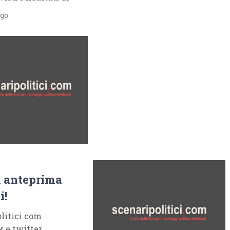
ago
n anteprima
i!
olitici.com
 e twitter.