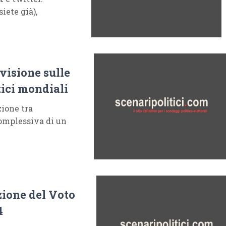
iete già),
visione sulle
ici mondiali
ione tra
omplessiva di un
zione del Voto
4