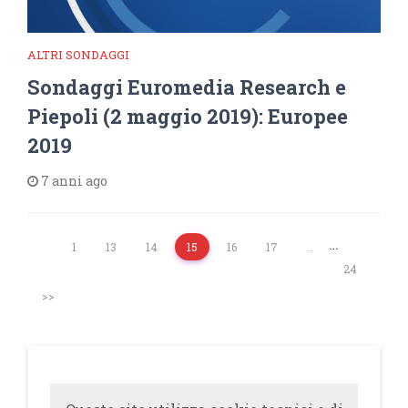
ALTRI SONDAGGI
Sondaggi Euromedia Research e
Piepoli (2 maggio 2019): Europee
2019
7 anni ago
…
1
13
14
15
16
17
…
24
>>