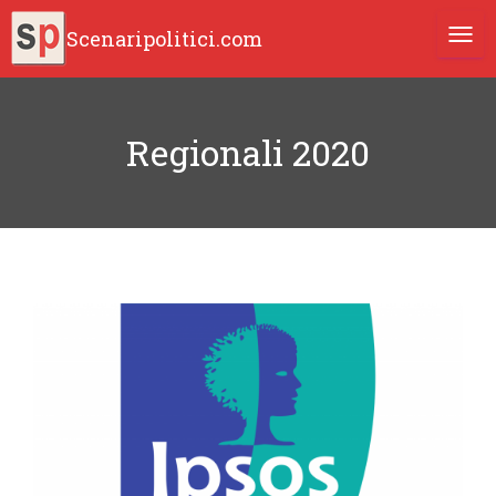
Scenaripolitici.com
TOGG
Regionali 2020