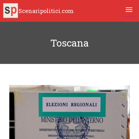
Scenaripolitici.com
TOGG
Toscana