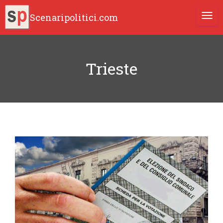
Scenaripolitici.com
TOGG
Trieste