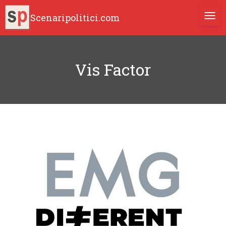
Scenaripolitici.com
TOGG
Vis Factor